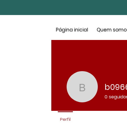
Página inicial
Quem somo
b096
b096623
0
seguido
Perfil