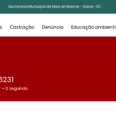
Secretaria Municipal de Meio Ambiente - Viana - ES
s
Castração
Denúncia
Educação ambienta
6231
1
r
0
seguindo