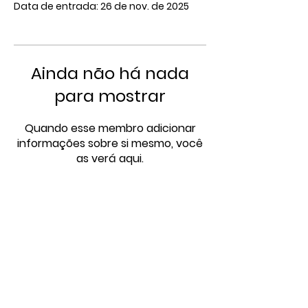
Data de entrada: 26 de nov. de 2025
Ainda não há nada
para mostrar
Quando esse membro adicionar
informações sobre si mesmo, você
as verá aqui.
Horário de atendimento
Segunda à sexta: 9:00 às 18:00
E-mail:
Bemestaranimal@viana.es.gov.br
Whatsapp:
(27) 99822-4116