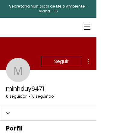
Secretaria Municipal de Meio Ambiente -
Viana - ES
Mais ações
Seguir
minhduy6471
minhduy6471
0 seguidor
0 seguindo
Perfil