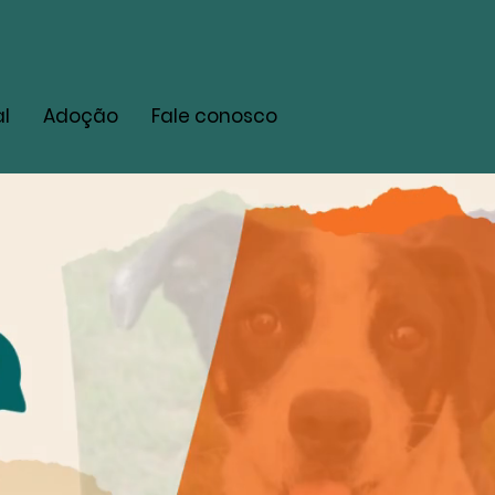
l
Adoção
Fale conosco