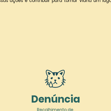
sas ações e contribuir para tornar Viana um luga
Denúncia
Recolhimento de