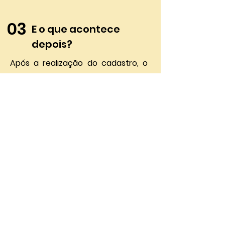
03
E o que acontece
depois?
Após a realização do cadastro, o
tutor deve esperar ser convocado
para a palestra, que vai conter a
explicação sobre o procedimento,
incluindo os cuidados que devem
ser tomados no pós operatório, ou
seja, após a cirurgia.
Posteriormente será informado ao
proprietário quando e em qual
clínica ocorrerá a castração.