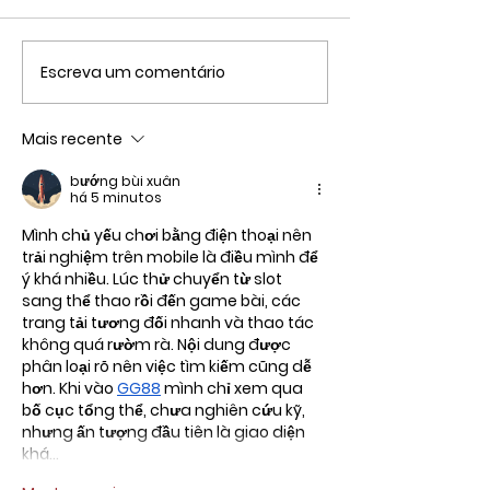
Escreva um comentário
Mais recente
bướng bùi xuân
há 5 minutos
Mình chủ yếu chơi bằng điện thoại nên 
trải nghiệm trên mobile là điều mình để 
ý khá nhiều. Lúc thử chuyển từ slot 
sang thể thao rồi đến game bài, các 
trang tải tương đối nhanh và thao tác 
không quá rườm rà. Nội dung được 
phân loại rõ nên việc tìm kiếm cũng dễ 
hơn. Khi vào 
GG88
 mình chỉ xem qua 
bố cục tổng thể, chưa nghiên cứu kỹ, 
nhưng ấn tượng đầu tiên là giao diện 
khá…