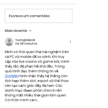
Escreva um comentário
Mais recente
tuonglaiipok
há 28 minutos
Mình có thói quen thử trải nghiệm trên 
cả PC và mobile để so sánh. Khi truy 
cập vào live casino và game bài, mình 
thấy tốc độ phản hồi khá đều. Trong 
quá trình đọc thêm thông tin về 
VVVWIN
 mình nhận thấy hệ thống còn 
tích hợp thêm slot, esport và thể thao 
nên tạo cảm giác đầy đủ hơn. Các 
danh mục được phân chia rõ nên 
không mất nhiều thời gian làm quen. 
Cá nhân mình cảm…