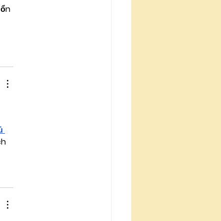
 ổn 
ủ 
ch 