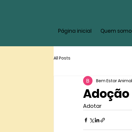
Página inicial
Quem somo
All Posts
Bem Estar Anima
Adoção
Adotar 