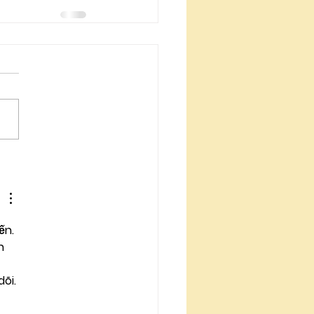
ến. 
n 
õi. 