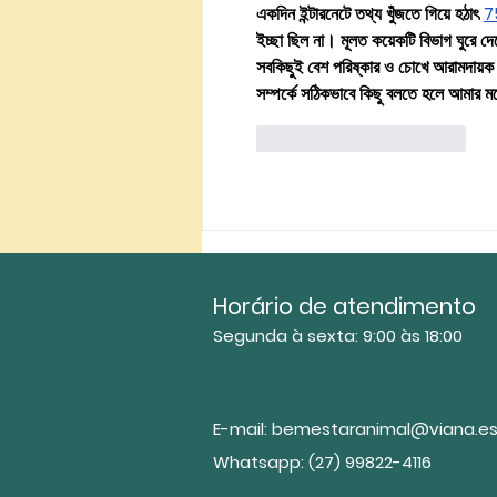
একদিন ইন্টারনেটে তথ্য খুঁজতে গিয়ে হঠাৎ 
7
ইচ্ছা ছিল না। মূলত কয়েকটি বিভাগ ঘুরে দে
সবকিছুই বেশ পরিষ্কার ও চোখে আরামদায়ক
সম্পর্কে সঠিকভাবে কিছু বলতে হলে আমার ম
Curtir
Responder
Horário de atendimento
Segunda à sexta: 9:00 às 18:00
E-mail:
bemestaranimal@viana.es
Whatsapp: (27) 99822-4116