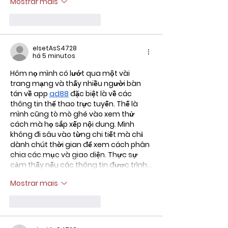
Mostrar mais
Curtir
Responder
elsetAsS4728
há 5 minutos
Hôm nọ mình có lướt qua một vài 
trang mạng và thấy nhiều người bàn 
tán về app 
ad88
 đặc biệt là về các 
thông tin thể thao trực tuyến. Thế là 
mình cũng tò mò ghé vào xem thử 
cách mà họ sắp xếp nội dung. Mình 
không đi sâu vào từng chi tiết mà chỉ 
dành chút thời gian để xem cách phân 
chia các mục và giao diện. Thực sự 
cảm thấy nếu các thông tin được trình…
Mostrar mais
Curtir
Responder