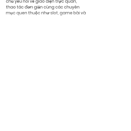
chủ yếu nói về giao diện trực quan, 
thao tác đơn giản cùng các chuyên 
mục quen thuộc như slot, game bài và 
bắn cá. Với…
Mostrar mais
Editado
Curtir
Responder
Dung
há uma hora
Mình vô tình đọc được một số chia sẻ 
về 
KUWIN
 nên cũng vào tham khảo thử. 
Sau khi xem qua vài chuyên mục, mình 
thấy giao diện được sắp xếp khá ngăn 
nắp, nội dung phân chia rõ ràng và dễ 
quan sát. Các thao tác trên trang khá 
đơn giản, chuyển mục thuận tiện và 
tổng thể mang lại cảm giác trải nghiệm 
tương đối ổn.